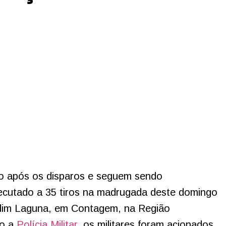
go após os disparos e seguem sendo
cutado a 35 tiros na madrugada deste domingo
ardim Laguna, em Contagem, na Região
o a
Polícia Militar
, os militares foram acionados